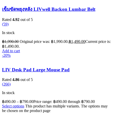
เข็มขัดพยุงหลัง LIVwell Backon Lumbar Belt
Rated
4.92
out of 5
(59)
In stock
฿
1,990.00
Original price was: ฿1,990.00.
฿
1,490.00
Current price is:
฿1,490.00.
Add to cart
-20%
LIV Desk Pad Large Mouse Pad
Rated
4.86
out of 5
(266)
In stock
฿
490.00
–
฿
790.00
Price range: ฿490.00 through ฿790.00
Select options
This product has multiple variants. The options may
be chosen on the product page