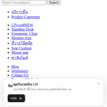
Search
บริการอื่น
Product Categories
LIVwell
NEW
Standing Desk
Ergonomic Chair
Monitor Arm
ที่วางโน๊ตบุ๊ค
Seat Cushion
Mouse pad
ขาจับไมค์
Blog
Workspace
Contact Us
Payment Method
Shipping
Warranty
Returns claims 7 day
Returns claims
Login / Register