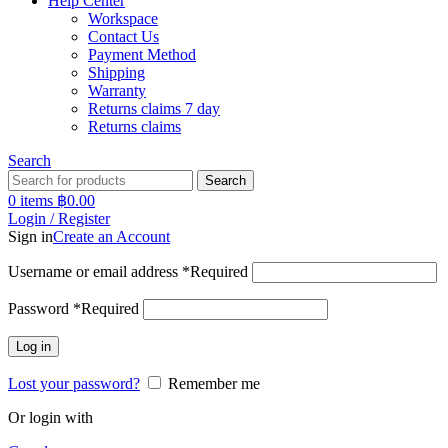
Help Center
Workspace
Contact Us
Payment Method
Shipping
Warranty
Returns claims 7 day
Returns claims
Search
Search
0
items
฿
0.00
Login / Register
Sign in
Create an Account
Username or email address
*
Required
Password
*
Required
Log in
Lost your password?
Remember me
Or login with