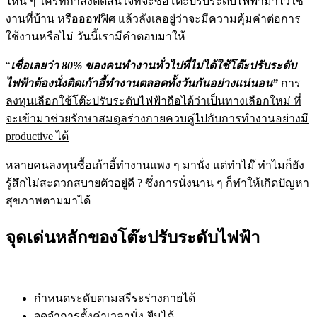
ไหน ๆ ใครที่กำลังตัดสินใจที่จะซื้อโต๊ะปรับระดับไฟฟ้ามาไว้ใช้
งานที่บ้าน หรือออฟฟิศ แล้วลังเลอยู่ว่าจะมีความคุ้มค่าต่อการ
ใช้งานหรือไม่ วันนี้เรามีคำตอบมาให้
“
เชื่อเลยว่า 80% ของคนทำงานทั่วไปที่ไม่ได้ใช้โต๊ะปรับระดับ
ไฟฟ้าต้องนั่งติดเก้าอี้ทำงานตลอดทั้งวันกันอย่างแน่นอน”
การ
ลงทุนเลือกใช้โต๊ะปรับระดับไฟฟ้าถือได้ว่าเป็นทางเลือกใหม่ ที่
จะเข้ามาช่วยรักษาสมดุลร่างกายควบคู่ไปกับการทำงานอย่างมี
productive ได้
หลายคนลงทุนซื้อเก้าอี้ทำงานแพง ๆ มานั่ง แต่ทำไม๊ ทำไมก็ยัง
รู้สึกไม่สะดวกสบายตัวอยู่ดี ? ซึ่งการนั่งนาน ๆ ก็ทำให้เกิดปัญหา
สุขภาพตามมาได้
จุดเด่นหลักของโต๊ะปรับระดับไฟฟ้า
กำหนดระดับตามสรีระร่างกายได้
จดจำการตั้งค่าเวลานั่ง-ยืนได้