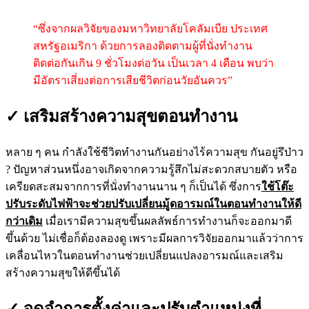
“ซึ่งจากผลวิจัยของมหาวิทยาลัยโคลัมเบีย ประเทศ
สหรัฐอเมริกา ด้วยการลองติดตามผู้ที่นั่งทำงาน
ติดต่อกันเกิน 9 ชั่วโมงต่อวัน เป็นเวลา 4 เดือน พบว่า
มีอัตราเสี่ยงต่อการเสียชีวิตก่อนวัยอันควร”
✓ เสริมสร้างความสุขตอนทำงาน
หลาย ๆ คน กำลังใช้ชีวิตทำงานกันอย่างไร้ความสุข กันอยู่รึป่าว
? ปัญหาส่วนหนึ่งอาจเกิดจากความรู้สึกไม่สะดวกสบายตัว หรือ
เครียดสะสมจากการที่นั่งทำงานนาน ๆ ก็เป็นได้ ซึ่งการ
ใช้โต๊ะ
ปรับระดับไฟฟ้าจะช่วยปรับเปลี่ยนมู้ดอารมณ์ในตอนทำงานให้ดี
กว่าเดิม
เมื่อเรามีความสุขขึ้นผลลัพธ์การทำงานก็จะออกมาดี
ขึ้นด้วย ไม่เชื่อก็ต้องลองดู เพราะมีผลการวิจัยออกมาแล้วว่าการ
เคลื่อนไหวในตอนทำงานช่วยเปลี่ยนแปลงอารมณ์และเสริม
สร้างความสุขให้ดีขึ้นได้
✓ จดจำการตั้งค่าและปรับตำแหน่งที่