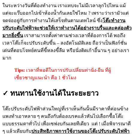
ในระหว่างวันที่ต้องทำงาน เราแทบจะไม่มีเวลาลุกไปไหน แม้
แต่จะแว๊บออกไปเข้าห้องน้ำกันเลยใช่ไหม ? เพราะว่าเรามัวแต่
จดจ่ออยู่กับการทำงานให้เสร็จทันตามเดทไลน์ ซึ่ง
โต๊ะทำงาน
ปรับระดับไฟฟ้าจะช่วยให้เราทำงานได้อย่างราบรื่นและคล่องตัว
มากยิ่งขึ้น
เราสามารถตั้งค่าตามช่วงเวลาที่ต้องการได้ พอถึง
เวลาโต๊ะก็จะปรับระดับขึ้น – ลงอัตโนมัติเลย ถือว่าเป็นฟังก์ชั่น
เด่นที่ตอบโจทย์คนที่ขี้หลงขี้ลืม หรือนั่งติดเก้าอี้นาน ๆ อย่างเรา
มาก
Tips:
เวลาที่พอดีในการปรับเปลี่ยนท่านั่ง-ยืน ที่ผู้
เชี่ยวชาญแนะนำ คือ 1 ชั่วโมง
✓ ทนทานใช้งานได้ในระยะยาว
โต๊ะปรับระดับไฟฟ้าส่วนใหญ่ที่เราเห็นกันนั้นมีราคาที่ค่อนข้าง
แพงทำเอาหลาย ๆ คนถึงกับต้องเบรคแล้วหันไปเลือกซื้อโต๊ะ
แบบธรรมดาทั่วไป เพื่อเซฟงบกันเลยทีเดียว แต่ ! เมื่อพิจารณาดี
ๆ แล้วเทียบกับ
ประสิทธิภาพการใช้งานของโต๊ะปรับระดับไฟฟ้า