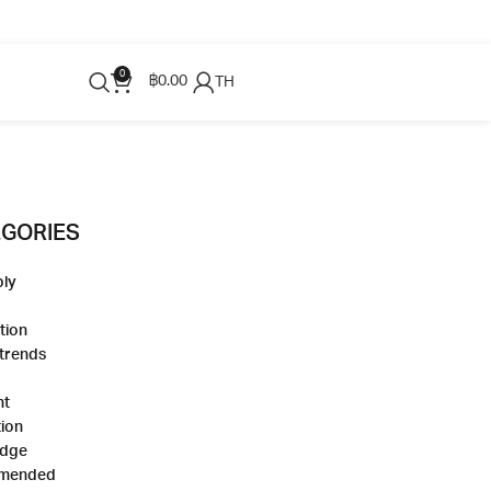
0
฿
0.00
TH
EGORIES
ly
tion
 trends
ht
tion
edge
mended