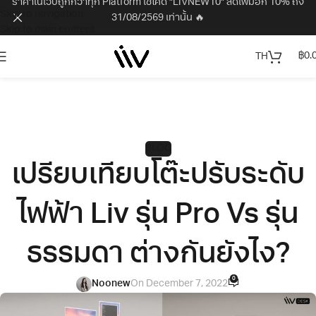
ราคาในเว็บถูกกว่าทุก Platform ใช้โค้ด "LIVNEW10" ลดเพิ่มอีก 10% ถึง
Skip to navigation
31/08/2569 เท่านั้น 🔥
Skip to main content
฿
0.
TH
BLOG
เปรียบเทียบโต๊ะปรับระดับ
ไฟฟ้า Liv รุ่น Pro Vs รุ่น
ธรรมดา ต่างกันยังไง?
0
Noonew
On December 7, 2022