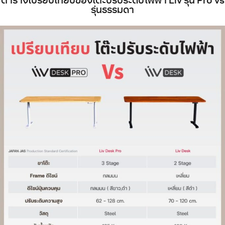
ตารางเปรียบเทียบของโต๊ะปรับระดับไฟฟ้า Liv รุ่น Pro vs
รุ่นธรรมดา