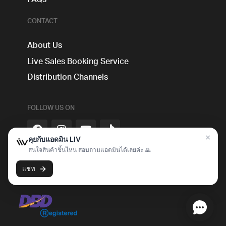
CONTACT
About Us
Live Sales Booking Service
Distribution Channels
FOLLOW US ON
Livcommerce Co., Ltd. 172-174 Na Muang Rd., T.Nai-Muang,
A.Muang, Khon Kaen 40000, Thailand Tel: +66922875355
Tax ID: 0405565001168