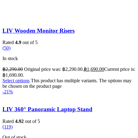
LIV Wooden Monitor Risers
Rated
4.9
out of 5
(50)
In stock
฿
2,290.00
Original price was: ฿2,290.00.
฿
1,690.00
Current price is:
฿1,690.00.
Select options
This product has multiple variants. The options may
be chosen on the product page
-21%
LIV 360° Panoramic Laptop Stand
Rated
4.92
out of 5
(119)
Out of stock