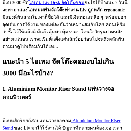
มีงบ 3000 ซื้อ
ไอเทม Liv Desk จัดโต๊ะคอม
อะไรได้บ้างนะ ? วันนี้
จะพามาส่อง
ไอเทมเสริมจัดโต๊ะทำงาน Liv ถูกหลัก ergonomic
มีแบงค์พันสามใบเทาก็ซื้อได้ แถมมีเงินทอนเหลือ ๆ พร้อมบอก
จุดเด่น การใช้งาน ของแต่ละอันว่าเหมาะสมกับใคร คอนเฟิร์ม
ว่าซื้อไว้ใช้แล้วดี มีแล้วคุ้มค่า คุ้มราคา โดนใจวัยรุ่นปวดหลัง
อย่างแน่นอน เราจะเริ่มต้นตั้งแต่หลักร้อยก่อนไปจนถึงหลักพัน
ตามมาดูไปพร้อมกันได้เลย..
แนะนำ 5 ไอเทม จัดโต๊ะคอมงบไม่เกิน
3000 มีอะไรบ้าง?
1. Aluminium Monitor Riser Stand แท่นวางจอ
คอมพิวเตอร์
มีงบหลักร้อยก็สอยแท่นวางจอคอม
Aluminium Monitor Riser
Stand
ของ Liv มาไว้ใช้งานได้ ปัญหาที่หลายคนต้องเจอ เวลา