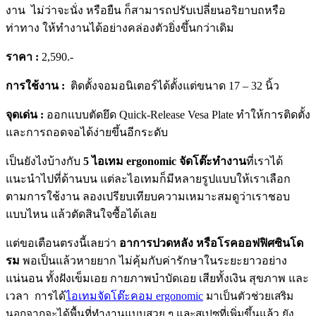
งาน ไม่ว่าจะนั่ง หรือยืน ก็สามารถปรับเปลี่ยนอริยาบถหรือ
ท่าทาง ให้ทำงานได้อย่างคล่องตัวยิ่งขึ้นกว่าเดิม
ราคา :
2,590.-
การใช้งาน :
ติดตั้งจอมอนิเตอร์ได้ตั้งแต่ขนาด 17 – 32 นิ้ว
จุดเด่น :
ออกแบบตัดยึด Quick-Release Vesa Plate ทำให้การติดตั้ง
และการถอดจอได้ง่ายขึ้นอีกระดับ
เป็นยังไงบ้างกับ
5 ไอเทม ergonomic จัดโต๊ะทำงาน
ที่เราได้
แนะนำไปที่ด้านบน แต่ละไอเทมก็มีหลายรูปแบบให้เราเลือก
ตามการใช้งาน ลองเปรียบเทียบความเหมาะสมดูว่าเราชอบ
แบบไหน แล้วตัดสินใจซื้อได้เลย
แต่ขอเตือนตรงนี้เลยว่า
อาการปวดหลัง หรือโรคออฟฟิศซินโด
รม
พอเป็นแล้วหายยาก ไม่คุ้มกับค่ารักษาในระยะยาวอย่าง
แน่นอน ทั้งฝังเข็มเอย กายภาพบำบัดเอย เสียทั้งเงิน สุขภาพ และ
เวลา
การได้
ไอเทมจัดโต๊ะคอม ergonomic
มาเป็นตัวช่วยเสริม
นอกจากจะได้พื้นที่ทำงานแบบสวย ๆ และสเปซที่เพิ่มขึ้นแล้ว ยัง