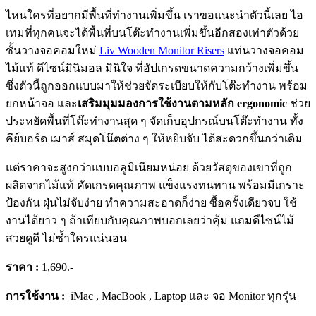
ไหนใครที่อยากมีพื้นที่ทำงานเพิ่มขึ้น เราขอแนะนำตัวนี้เลย ไอ
เทมที่ทุกคนจะได้พื้นที่บนโต๊ะทำงานเพิ่มขึ้นอีกสองเท่าตัวด้วย
ชั้นวางจอคอมใหม่
Liv Wooden Monitor Risers
แท่นวางจอคอม
ไม้แท้ ดีไซน์มินิมอล มินิใจ
ที่อัปเกรดขนาดความกว้างเพิ่มขึ้น
ซึ่งตัวนี้ถูกออกแบบมาให้ช่วยจัดระเบียบให้กับโต๊ะทำงาน พร้อม
ยกหน้าจอ และ
เสริมมุมมองการใช้งานตามหลัก ergonomic
ช่วย
ประหยัดพื้นที่โต๊ะทำงานสุด ๆ จัดเก็บอุปกรณ์บนโต๊ะทำงาน ทั้ง
คีย์บอร์ด เมาส์ สมุดโน๊ตต่าง ๆ ให้หยิบจับ ได้สะดวกขึ้นกว่าเดิม
แต่ราคาจะสูงกว่าแบบอลูมิเนียมหน่อย ด้วยวัสดุของเขาที่ถูก
ผลิตจากไม้แท้ คัดเกรดคุณภาพ แข็งแรงทนทาน พร้อมมีเกราะ
ป้องกัน ฝุ่นไม่จับง่าย ทำความสะอาดก็ง่าย ซื้อครั้งเดียวจบ ใช้
งานได้ยาว ๆ ถ้าเทียบกับคุณภาพบอกเลยว่าคุ้ม แถมดีไซน์ไม้
สวยดูดี ไม่ซ้ำใครแน่นอน
ราคา :
1,690.-
การใช้งาน :
iMac , MacBook , Laptop และ จอ Monitor ทุกรุ่น