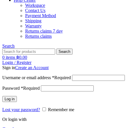
Help Center
Workspace
Contact Us
Payment Method
Shipping
Warranty
Returns claims 7 day
Returns claims
Search
Search
0
items
฿
0.00
Login / Register
Sign in
Create an Account
Username or email address
*
Required
Password
*
Required
Log in
Lost your password?
Remember me
Or login with