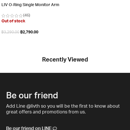
LIV O-Ring Single Monitor Arm
(46)
Out of stock
฿
2,790.00
฿
3,290.00
Read more
Recently Viewed
Be our friend
Add Line @livth so you will be the first to know about
great offers and promotions from us.
Be our friend on LINE