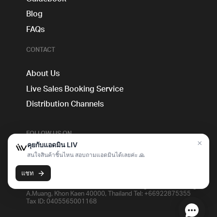
Blog
FAQs
CONTACT
About Us
Live Sales Booking Service
Distribution Channels
FOLLOW US ON
Livcommerce Co., Ltd. 172-174 Na Muang Rd., T.Nai-Muang,
A.Muang, Khon Kaen 40000, Thailand Tel: +66922875355
Tax ID: 0405565001168