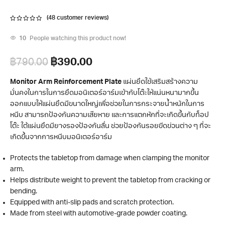
(
48
customer reviews)
10
People watching this product now!
฿
390.00
฿
790.00
Monitor Arm Reinforcement Plate
แผ่นยึดใช้เสริมสร้างความ
มั่นคงในการในการยึดมอนิเตอร์อาร์มเข้ากับโต๊ะให้แน่นหนามากขึ้น
ออกแบบให้แผ่นยึดมีขนาดใหญ่เพื่อช่วยในการกระจายน้ำหนักในการ
หนีบ สามารถป้องกันความเสียหาย และการแตกหักที่จะเกิดขึ้นกับท็อป
โต๊ะ ใต้แผ่นยึดมียางรองป้องกันลื่น ช่วยป้องกันรอยขีดข่วนต่าง ๆ ที่จะ
เกิดขึ้นจากการหนีบมอนิเตอร์อาร์ม
Protects the tabletop from damage when clamping the monitor
arm.
Helps distribute weight to prevent the tabletop from cracking or
bending.
Equipped with anti-slip pads and scratch protection.
Made from steel with automotive-grade powder coating.