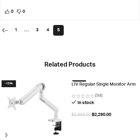
0
0
←
1
…
3
4
5
Related Products
-15%
-23%
LIV Regular Single Monitor Arm
(94)
In stock
฿
2,290.00
฿
2,990.00
Add to cart