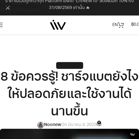
ราคาในเว็บถูกกว่าทุก Platform ใช้โค้ด "LIVNEW10" ลดเพิ่มอีก 10% ถึง
Skip to navigation
31/08/2569 เท่านั้น 🔥
Skip to main content
฿
0.
EN
KNOWLEDGE
8 ข้อควรรู้! ชาร์จแบตยังไง
ให้ปลอดภัยและใช้งานได้
นานขึ้น
0
Noonew
On มีนาคม 4, 2025