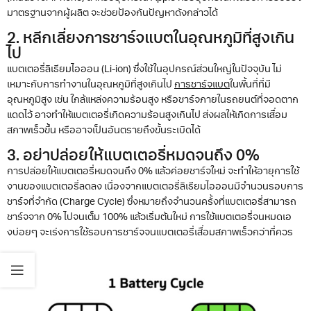
มาตรฐานจากผู้ผลิต จะช่วยป้องกันปัญหาดังกล่าวได้
2. หลีกเลี่ยงการชาร์จแบตในอุณหภูมิที่สูงเกิน
ไป
แบตเตอรี่ลิเธียมไอออน (Li-ion) ซึ่งใช้ในอุปกรณ์ส่วนใหญ่ในปัจจุบัน ไม่
เหมาะกับการทำงานในอุณหภูมิที่สูงเกินไป
การชาร์จแบต
ในพื้นที่ที่มี
อุณหภูมิสูง เช่น ใกล้แหล่งความร้อนสูง หรือชาร์จภายในรถยนต์ที่จอดตาก
แดดไว้ อาจทำให้แบตเตอรี่เกิดความร้อนสูงเกินไป ส่งผลให้เกิดการเสื่อม
สภาพเร็วขึ้น หรืออาจเป็นอันตรายถึงขั้นระเบิดได้
3. อย่าปล่อยให้แบตเตอรี่หมดจนถึง 0%
การปล่อยให้แบตเตอรี่หมดจนถึง 0% แล้วค่อยชาร์จใหม่ จะทำให้อายุการใช้
งานของแบตเตอรี่ลดลง เนื่องจากแบตเตอรี่ลิเธียมไอออนมีจำนวนรอบการ
ชาร์จที่จำกัด (Charge Cycle) ซึ่งหมายถึงจำนวนครั้งที่แบตเตอรี่สามารถ
ชาร์จจาก 0% ไปจนเต็ม 100% แล้วเริ่มต้นใหม่ การใช้แบตเตอรี่จนหมดเอ
งบ่อยๆ จะเร่งการใช้รอบการชาร์จจนแบตเตอรี่เสื่อมสภาพเร็วกว่าที่ควร