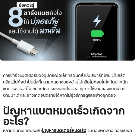
การชาร์จแบตเตอรี่ของอุปกรณ์อิเล็กทรอนิกส์ เช่น สมาร์ทโฟน แท็บเล็ต
หรือแล็ปท็อป เป็นสิ่งที่หลายคนอาจมองข้ามไปหรือไม่ค่อยใส่ใจกันมากนัก
แต่การชาร์จที่ไม่เหมาะสมอาจส่งผลเสียต่ออายุการใช้งานของแบตเตอรี่
ตามมาได้ และอาจเกิดอันตรายได้หากไม่รู้วิธีการดูแลอย่างถูกต้อง
ปัญหาแบตหมดเร็วเกิดจาก
อะไร?
หลายคนคงเคยประสบ
ปัญหาแบตเตอรี่หมดเร็ว
จนต้องพกพาวเวอร์แบงค์