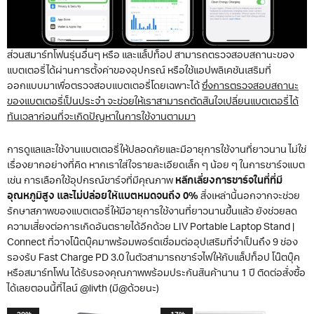
ส่วนสมาร์ทโฟนรุ่นอื่นๆ หรือ และแล็ปท็อป สามารถตรวจสอบสถานะของ
แบตเตอรี่ได้ผ่านการตั้งค่าของอุปกรณ์ หรือใช้แอปพลิเคชันเสริมที่
ออกแบบมาเพื่อตรวจสอบแบตเตอรี่โดยเฉพาะได้
ซึ่งการตรวจสอบสถานะ
ของแบตเตอรี่เป็นประจำ จะช่วยให้เราสามารถตัดสินใจเปลี่ยนแบตเตอรี่ได้
ทันเวลาก่อนที่จะเกิดปัญหาในการใช้งานตามมา
การดูแลและใช้งานแบตเตอรี่ให้ปลอดภัยและมีอายุการใช้งานที่ยาวนาน ไม่ใช่
เรื่องยากอย่างที่คิด หากเราใส่ใจรายละเอียดเล็ก ๆ น้อย ๆ ในการชาร์จแบต
เช่น การเลือกใช้อุปกรณ์ชาร์จที่มีคุณภาพ
หลีกเลี่ยงการชาร์จในที่ที่มี
อุณหภูมิสูง และไม่ปล่อยให้แบตหมดจนถึง 0%
สิ่งเหล่านี้นอกจากจะช่วย
รักษาสภาพของแบตเตอรี่ให้มีอายุการใช้งานที่ยาวนานขึ้นแล้ว ยังช่วยลด
ความเสี่ยงต่อการเกิดอันตรายได้อีกด้วย LIV Portable Laptop Stand |
Connect ที่วางโน๊ตบุ๊คมาพร้อมพอร์ตเชื่อมต่ออุปเสริมที่จำเป็นถึง 9 ช่อง
รองรับ Fast Charge PD 3.0 ในตัวสามารถชาร์จไฟให้กับแล็ปท็อป โน๊ตบุ๊ค
หรือสมาร์ทโฟน ได้รับรองคุณภาพพร้อมประกันสินค้านาน 1 ปี ติดต่อสั่งซื้อ
ได้เลยตอนนี้ที่ไลน์ @livth (มี@ด้วยนะ)