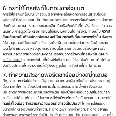
6. อย่าใช้โทรศัพท์ในตอนชาร์จแบต
การใช้โทรศัพท์ในขณะชาร์จแบต อาจส่งผลให้เกิดความร้อนสะสมในตัว
อุปกรณ์ ซึ่งความร้อนนี้ไม่ได้เกิดจากกระบวนการชาร์จเพียงอย่างเดียว แต่
ยังเกิดจากการทำงานของแอปพลิเคชันหรือฟังก์ชันที่กำลังใช้งาน เช่น การ
เล่นเกม การดูวิดีโอ หรือการเปิดใช้แอปพลิเคชันในเครื่องมากเกินไป
ความ
ร้อนที่สะสมในตัวอุปกรณ์จะส่งผลให้แบตเตอรี่เสื่อมสภาพเร็วขึ้น
ซึ่งการ
ใช้งานอุปกรณ์ในตอนที่ชาร์จแบตยังเพิ่มความเสี่ยงต่อการเกิดอันตราย
เช่น ไฟฟ้าลัดวงจร หรืออุปกรณ์ระเบิดในกรณีที่แบตเตอรี่มีปัญหา เพื่อ
ความปลอดภัยของตัวเราเองควร
หลีกเลี่ยงการใช้งานโทรศัพท์ในตอนที่
ชาร์จแบตอยู่
และหากจำเป็นที่ต้องใช้จริง ๆ ควรใช้งานในลักษณะที่ไม่ต้อง
จับตัวอุปกรณ์โดยตรง เช่น ใช้หูฟังบลูทูธในการรับสายโทรศัพท์แทน
7. ทำความสะอาดพอร์ตชาร์จอย่างสม่ำเสมอ
ปัญหาแบตชาร์จไม่เข้าอาจมีฝุ่นละออง เศษผงฝุ่น หรือสิ่งสกปรกสะสมอยู่
ซึ่งอาจทำให้การเชื่อมต่อสายชาร์จไม่แน่นหลวม ชาร์จไฟช้า ส่งผลต่อ
ประสิทธิภาพของรอบการชาร์จไฟแต่ละครั้งช้าลง หรือบางเคสไม่สามารถ
ชาร์จแบตได้เลยก็มี อาจเป็นสาเหตุที่ทำให้พอร์ตชาร์จเสียหายในระยะยาวได้
ควรใส่ใจเรื่องทำความสะอาดพอร์ตชาร์จเป็นประจำ
โดยการใช้แปรง
ขนาดเล็กหรืออุปกรณ์ทำความสะอาดเฉพาะทางทำความสะอาด อย่าลืม
ทำความสะอาดพอร์ตชาร์จเป็นประจำ อย่างน้อยประมาณเดือนละ 1-2 ครั้ง