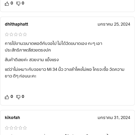
0
0
dhithaphatt
มกราคม 25, 2024
การใช้งาน:ขนาดพอดีกับจอไป ไม่ได้วัดขนาดเอง กะๆ เอา
ประสิทธิภาพ:สีสวยตรงปก
สินค้าดีเลยค่ะ สวยงาม แข็งแรง
แต่ว่าไม่เหมาะกับจอยาว Mi 34 นิ้ว วางลำโพงไม่พอ ใครจะซื้อ วัดความ
ยาว ดีๆ ก่อนนะคะ
0
0
kikofah
มกราคม 31, 2024