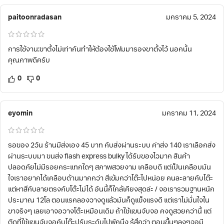
paitoonradasan
มกราคม 5, 2024
การใช้งาน:ขาตั้งไม่เท่ากันทำให้ต้องใช้โฟมมารองขาตั้งไว้ นอกนั้น
คุณภาพดีครับ
0
0
eyomin
มกราคม 11, 2024
รอของ 2วัน ร้านมีส่งเอง 45 บาท กับส่งผ่านระบบ ค่าส่ง 140 เราเลือกส่ง
ผ่านระบบมา ขนส่ง flash express bulky ได้รับของไวมาก สินค้า
ปลอดภัยไม่มีรอยกระแทกใดๆ สภาพสวยงาม เคลือบดี แต่เป็นเคลือบมัน
ใจเราอยากได้เคลือบด้านมากกว่า สีเข้มกว่าโต๊ะไปหน่อย คนละลายกับโต๊ะ
แต่หาสีกับลายตรงกับโต๊ะไม่ได้ อันนี้ก็ใกล้เคียงสุดล่ะ / จอเรารวมฐานหนัก
ประมาณ 12โล ตอนแรกลองวางดูแล้วมันก็ดูแข็งแรงดี แต่เราไม่มั่นใจใน
ขาจริงๆ เลยเอาจอวางโต๊ะเหมือนเดิม ถ้าใช้แขนจับจอ คงดูสวยกว่านี้ แต่
ติดที่ใช้แขนจับจอกับโต๊ะปรับระดับไปพักนึง รู้สึกว่า ตอนขึ้นๆลงๆจอมี