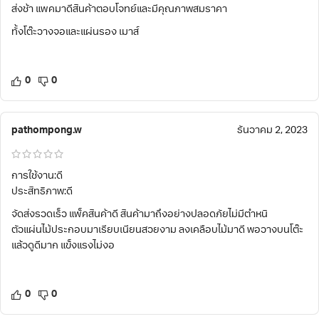
ส่งช้า แพคมาดีสินค้าตอบโจทย์และมีคุณภาพสมราคา
ทั้งโต๊ะวางจอและแผ่นรอง เมาส์
0
0
pathompong.w
ธันวาคม 2, 2023
การใช้งาน:ดี
ประสิทธิภาพ:ดี
จัดส่งรวดเร็ว แพ็คสินค้าดี สินค้ามาถึงอย่างปลอดภัยไม่มีตำหนิ
ตัวแผ่นไม้ประกอบมาเรียบเนียนสวยงาม ลงเคลือบไม้มาดี พอวางบนโต๊ะ
แล้วดูดีมาก แข็งแรงไม่งอ
0
0