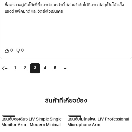
ซื้อมาวางคู่กับโต๊ะที่ซื้อมาก่อนหน้านี้ สีสันเข้ากันได้ดีมาก วัสดุเป็นไม้ แข็ง
แรงดี แพ๊คมาดี และจัดส่งไวเช่นเคย
0
0
←
1
2
3
4
5
→
สินค้าที่เกี่ยวข้อง
-57%
-27%
แขนจับจอเดี่ยว LIV Simple Single
แขนจับไมโครโฟน LIV Professional
Monitor Arm – Modern Minimal
Microphone Arm
Design