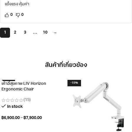
แข็งแรง คุ้มค่า
0
0
1
2
3
…
10
→
สินค้าที่เกี่ยวข้อง
-57%
-15%
เก้าอี้สุขภาพ LIV Horizon
Ergonomic Chair
(15)
In stock
฿
6,900.00
–
฿
7,900.00
เลือกรูปแบบ