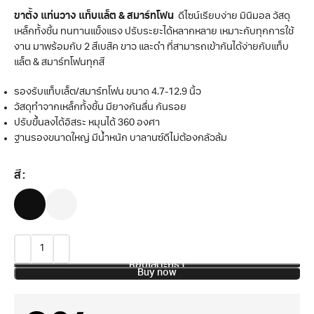
ขาตั้ง แท่นวาง แท็บแล็ต & สมาร์ทโฟน
ดีไซน์เรียบง่าย มินิมอล วัสดุ
เหล็กทั้งชิ้น ทนทานแข็งแรง ปรับระยะได้หลากหลาย เหมาะกับทุกการใช้
งาน มาพร้อมกับ 2 สีเบสิค ขาว และดำ ที่สามารถเข้ากันได้ง่ายกับแท็บ
แล็ต & สมาร์ทโฟนทุกสี
รองรับแท็บเล็ต/สมาร์ทโฟน ขนาด 4.7-12.9 นิ้ว
วัสดุทำจากเหล็กทั้งชิ้น มียางกันลื่น กันรอย
ปรับขึ้นลงได้อิสระ หมุนได้ 360 องศา
ฐานรองขนาดใหญ่ มีน้ำหนัก บาลานซ์ดีไม่ต้องกลัวล้ม
สี
หยิบใส่ตะกร้า
Buy now