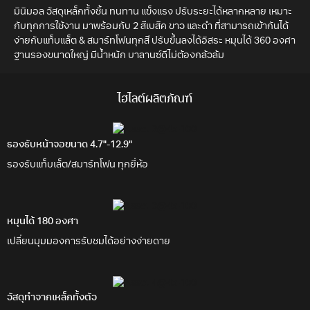
มินิมอล วัสดุเหล็กทั้งชิ้น ทนทาน แข็งแรง ปรับระยะได้หลากหลาย เหมาะ
กับทุกการใช้งาน มาพร้อมกับ 2 สีเบสิค ขาว และดำ ที่สามารถเข้ากันได้
ง่ายกับแท็บแล็ต & สมาร์ทโฟนทุกสี ปรับขึ้นลงได้อิสระ หมุนได้ 360 องศา
ฐานรองขนาดใหญ่ มีน้ำหนัก บาลานซ์ดีไม่ต้องกล้วล้ม
ไฮไลต์ผลิตภัณฑ์
รองรับหน้าจอขนาด 4.7"-12.9"
รองรับแท็บเล็ต/สมาร์ทโฟน ทุกยี่ห้อ
หมุนได้ 180 องศา
เปลี่ยนมุมมองการรับชมได้อย่างง่ายดาย
วัสดุทำจากเหล็กทั้งตัว