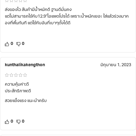
ส่งของไว สินค้ามีน้ำหนักดี ฐานดีมั่นคง
แต่ไม่สามารถใช้กับ12.9”ไอแพดโปรได้ เพราะน้ำหนักเยอะ ใส่แล้วร่วงมาก
องที่พื้นทันที แต่ใช้กับอันที่เบาๆตั้งได้ดี
0
0
kunthalikakengthon
มิถุนายน 1, 2023
ความคุ้มค่า:ดี
ประสิทธิภาพ:ดี
สวยแข็งแรง แนะนำครับ
0
0