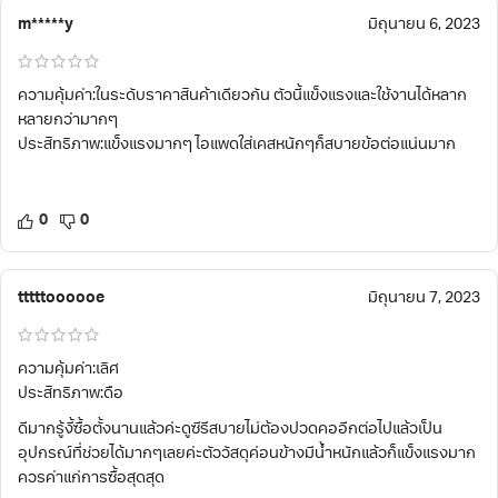
m*****y
มิถุนายน 6, 2023
ความคุ้มค่า:ในระดับราคาสินค้าเดียวกัน ตัวนี้แข็งแรงและใช้งานได้หลาก
หลายกว่ามากๆ
ประสิทธิภาพ:แข็งแรงมากๆ ไอแพดใส่เคสหนักๆก็สบายข้อต่อแน่นมาก
0
0
tttttoooooe
มิถุนายน 7, 2023
ความคุ้มค่า:เลิศ
ประสิทธิภาพ:ดือ
ดีมากรู้งี้ซื้อตั้งนานแล้วค่ะดูซีรีสบายไม่ต้องปวดคออีกต่อไปแล้วเป็น
อุปกรณ์ที่ช่วยได้มากๆเลยค่ะตัววัสดุค่อนข้างมีน้ำหนักแล้วก็แข็งแรงมาก
ควรค่าแก่การซื้อสุดสุด