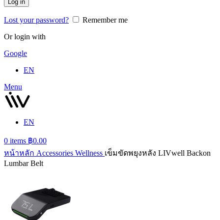
Log in
Lost your password?
Remember me
Or login with
Google
EN
Menu
EN
0
items
฿
0.00
หน้าหลัก
Accessories
Wellness
เข็มขัดพยุงหลัง LIVwell Backon
Lumbar Belt